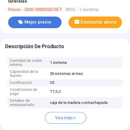
laterales
Precio：5000-9000USD/SET
MOQ：1 sistema
Mejor precio
Contactar ahora
Descripción De Producto
Cantidad de orden
1 sistema
mínima
Capacidad de la
30 sistemas al mes
fuente
Certificación
CE
Condiciones de
TT/LC
pago
Detalles de
caja de la madera contrachapada
empaquetado
Vea más