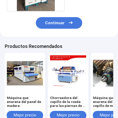
laterales
Continuar
Productos Recomendados
Máquina que
Chorreadora del
Máquina que
enarena del panel de
cepillo de la rueda
enarena del per
madera
para las piernas de la
cepillo de mad
tabla
moldeado con 
cepillo del rodi
Mejor precio
Mejor precio
Mejor pre
papel de lija 6