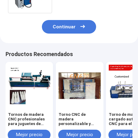
Continuar
Productos Recomendados
Tornos de madera
Torno CNC de
Torno de made
CNC profesionales
madera
cargado auto 
para juguetes de
personalizable y
CNC para el to
madera Producción
profesional para la
madera autom
de perlas de madera
producción de palas
de las piernas 
Mejor precio
Mejor precio
Mejor pre
y mangos de picado
silla