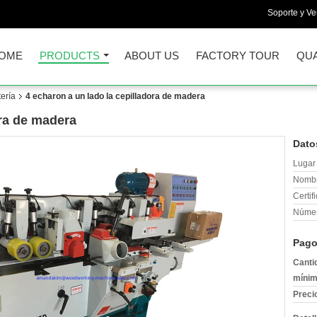
Soporte y Ve
OME
PRODUCTS
ABOUT US
FACTORY TOUR
QUA
ería
4 echaron a un lado la cepilladora de madera
ora de madera
Dato
Lugar 
Nombr
Certif
Númer
Pago
Canti
mínim
Preci