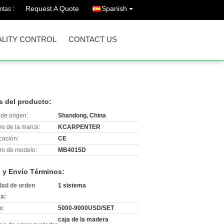
Request A Quote
Spanish
ntas :
LITY CONTROL
CONTACT US
s del producto:
de origen:
Shandong, China
e de la marca:
KCARPENTER
icación:
CE
o de modelo:
MB4015D
 y Envío Términos:
dad de orden
1 sistema
a:
o:
5000-9000USD/SET
caja de la madera