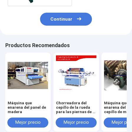
Continuar
Productos Recomendados
Máquina que
Chorreadora del
Máquina que
enarena del panel de
cepillo de la rueda
enarena del per
madera
para las piernas de la
cepillo de mad
tabla
moldeado con 
cepillo del rodi
Mejor precio
Mejor precio
Mejor pre
papel de lija 6