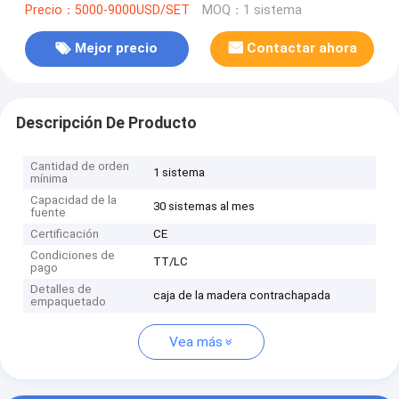
Precio：5000-9000USD/SET
MOQ：1 sistema
Mejor precio
Contactar ahora
Descripción De Producto
Cantidad de orden
1 sistema
mínima
Capacidad de la
30 sistemas al mes
fuente
Certificación
CE
Condiciones de
TT/LC
pago
Detalles de
caja de la madera contrachapada
empaquetado
Vea más