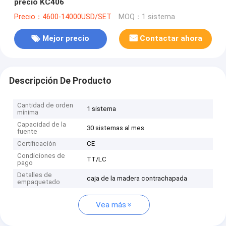
precio KC406
Precio：4600-14000USD/SET
MOQ：1 sistema
Mejor precio
Contactar ahora
Descripción De Producto
Cantidad de orden
1 sistema
mínima
Capacidad de la
30 sistemas al mes
fuente
Certificación
CE
Condiciones de
TT/LC
pago
Detalles de
caja de la madera contrachapada
empaquetado
Vea más