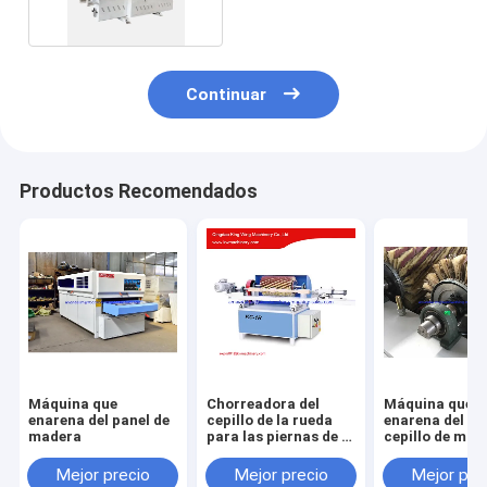
Continuar
Productos Recomendados
Máquina que
Chorreadora del
Máquina que
enarena del panel de
cepillo de la rueda
enarena del per
madera
para las piernas de la
cepillo de mad
tabla
moldeado con 
cepillo del rodi
Mejor precio
Mejor precio
Mejor pre
papel de lija 6