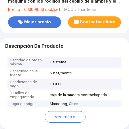
máquina con los rodillos del cepillo de alambre y el
rodillo del cepillo de Du Pont
Precio：6000-9000 usd/set
MOQ：1 sistema
Mejor precio
Contactar ahora
Descripción De Producto
Cantidad de orden
1 sistema
mínima
Capacidad de la
50set/month
fuente
Condiciones de
TT/LC
pago
Detalles de
caja de la madera contrachapada
empaquetado
Lugar de origen
Shandong, China
Vea más