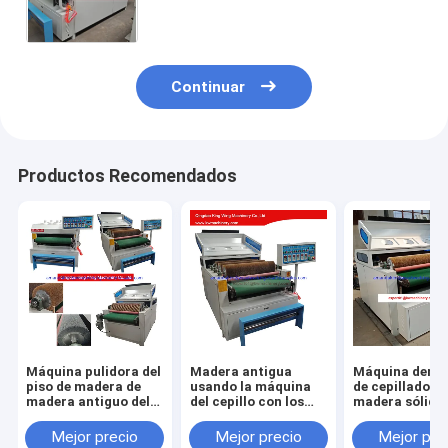
alambre y el rodillo del cepillo de Du
Pont
Continuar
Productos Recomendados
Máquina pulidora del
Madera antigua
Máquina denib
piso de madera de
usando la máquina
de cepillado d
madera antiguo del
del cepillo con los
madera sólida
tablero
rodillos del cepillo de
rústica del al
alambre de acero
que suela
Mejor precio
Mejor precio
Mejor pre