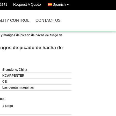
Request A Quote
Spanish
43371
LITY CONTROL
CONTACT US
s y mangos de picado de hacha de fuego de
angos de picado de hacha de
Shandong, China
KCARPENTER
CE
Las demás máquinas
os:
1 juego