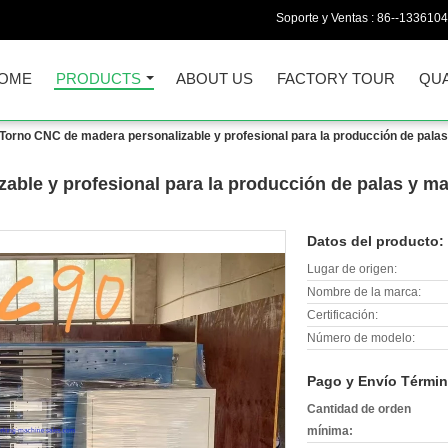
Soporte y Ventas :
86--133610
OME
PRODUCTS
ABOUT US
FACTORY TOUR
QUA
Torno CNC de madera personalizable y profesional para la producción de pala
able y profesional para la producción de palas y m
Datos del producto:
Lugar de origen:
Nombre de la marca:
Certificación:
Número de modelo:
Pago y Envío Términ
Cantidad de orden
mínima: