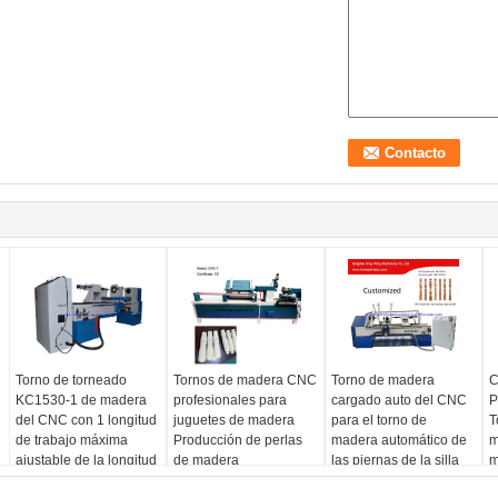
Torno de torneado
Tornos de madera CNC
Torno de madera
C
KC1530-1 de madera
profesionales para
cargado auto del CNC
P
del CNC con 1 longitud
juguetes de madera
para el torno de
T
de trabajo máxima
Producción de perlas
madera automático de
m
ajustable de la longitud
de madera
las piernas de la silla
m
de trabajo del eje