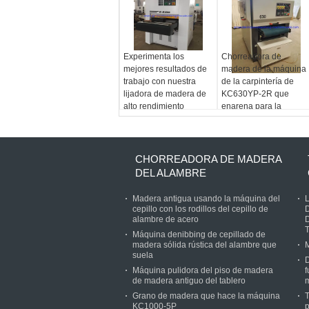
Experimenta los
Chorreadora de
mejores resultados de
madera de la máquina
trabajo con nuestra
de la carpintería de
lijadora de madera de
KC630YP-2R que
alto rendimiento
enarena para la
anchura de trabajo
sólida 630m m del
máximo de la puerta y
del gabinete del MDF
CHORREADORA DE MADERA
DEL ALAMBRE
Madera antigua usando la máquina del
cepillo con los rodillos del cepillo de
alambre de acero
Máquina denibbing de cepillado de
madera sólida rústica del alambre que
suela
D
Máquina pulidora del piso de madera
f
de madera antiguo del tablero
Grano de madera que hace la máquina
KC1000-5P
p