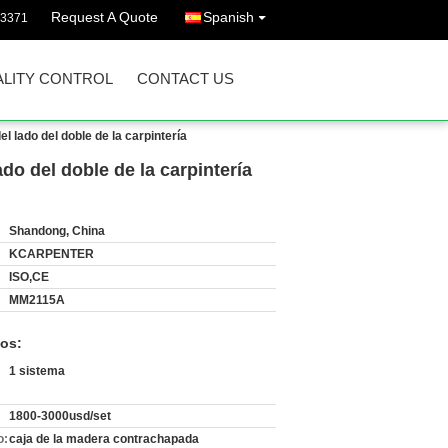
Request A Quote
Spanish
43371
LITY CONTROL
CONTACT US
l lado del doble de la carpintería
ado del doble de la carpintería
Shandong, China
KCARPENTER
ISO,CE
MM2115A
os:
1 sistema
1800-3000usd/set
o:
caja de la madera contrachapada