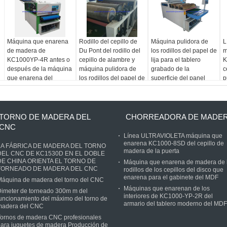
Máquina que enarena
Rodillo del cepillo de
Máquina pulidora de
L
de madera de
Du Pont del rodillo del
los rodillos del papel de
m
KC1000YP-4R antes o
cepillo de alambre y
lija para el tablero
K
después de la máquina
máquina pulidora de
grabado de la
c
que enarena del
los rodillos del papel de
superficie del panel
p
tablero del MDF del
lija para el piso de
antes después de la
armario de cocina de la
madera
pintura y del barniz
pintura
TORNO DE MADERA DEL
CHORREADORA DE MADE
CNC
Línea ULTRAVIOLETA máquina que
enarena KC1000-8SD del cepillo de
LA FÁBRICA DE MADERA DEL TORNO
madera de la puerta
DEL CNC DE KC1530D EN EL DOBLE
DE CHINA ORIENTA EL TORNO DE
Máquina que enarena de madera de 
TORNEADO DE MADERA DEL CNC
rodillos de los cepillos del disco que
enarena para el gabinete del MDF
Máquina de madera del torno del CNC
Máquinas que enarenan de los
imeter de torneado 300m m del
interiores de KC1000-YP-2R del
uncionamiento del máximo del torno de
armario del tablero moderno del MDF
madera del CNC
Tornos de madera CNC profesionales
ara juguetes de madera Producción de