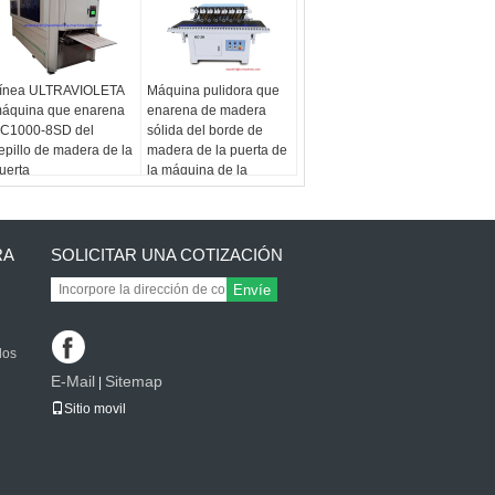
ínea ULTRAVIOLETA
Máquina pulidora que
áquina que enarena
enarena de madera
C1000-8SD del
sólida del borde de
epillo de madera de la
madera de la puerta de
uerta
la máquina de la
chorreadora de tambor
RA
SOLICITAR UNA COTIZACIÓN
Envíe
los
E-Mail
Sitemap
|
Sitio movil