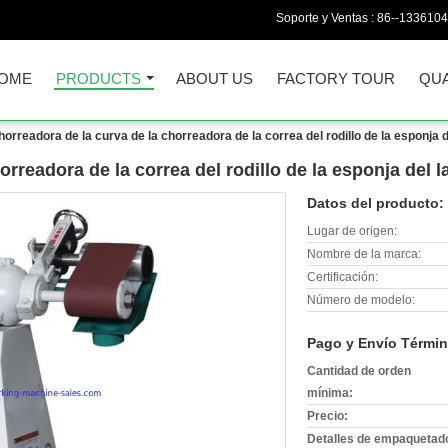
Soporte y Ventas :
86--133610
OME
PRODUCTS
ABOUT US
FACTORY TOUR
QUA
horreadora de la curva de la chorreadora de la correa del rodillo de la esponja de
rreadora de la correa del rodillo de la esponja del l
Datos del producto:
Lugar de origen:
Nombre de la marca:
Certificación:
Número de modelo:
Pago y Envío Términ
Cantidad de orden
mínima:
Precio:
Detalles de empaquetad