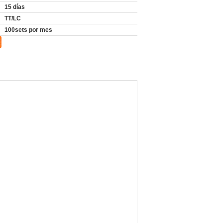
15 días
TT/LC
100sets por mes