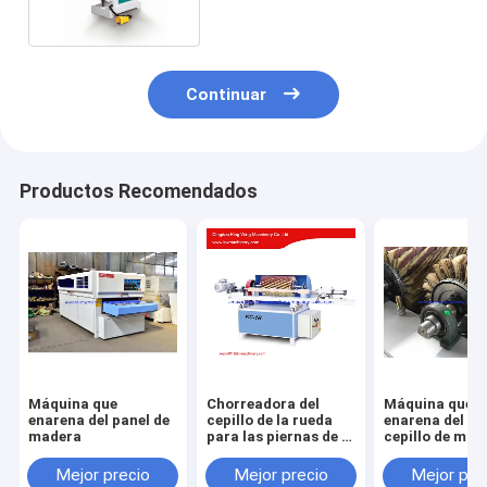
Continuar
Productos Recomendados
Máquina que
Chorreadora del
Máquina que
enarena del panel de
cepillo de la rueda
enarena del per
madera
para las piernas de la
cepillo de mad
tabla
moldeado con 
cepillo del rodi
Mejor precio
Mejor precio
Mejor pre
papel de lija 6