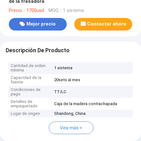
de la fresadora
Precio：1700usd
MOQ：1 sistema
Mejor precio
Contactar ahora
Descripción De Producto
Cantidad de orden
1 sistema
mínima
Capacidad de la
20sets al mes
fuente
Condiciones de
TT/LC
pago
Detalles de
Caja de la madera contrachapada
empaquetado
Lugar de origen
Shandong, China
Vea más