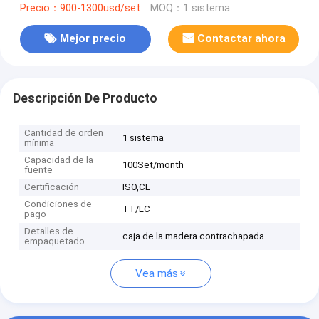
Precio：900-1300usd/set
MOQ：1 sistema
Mejor precio
Contactar ahora
Descripción De Producto
Cantidad de orden
1 sistema
mínima
Capacidad de la
100Set/month
fuente
Certificación
ISO,CE
Condiciones de
TT/LC
pago
Detalles de
caja de la madera contrachapada
empaquetado
Vea más