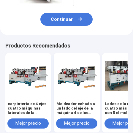
Continuar
Productos Recomendados
carpintería de 4 ejes
Moldeador echado a
Lados de la m
cuatro máquinas
un lado del eje de la
cuatro más pl
laterales de la
máquina 4 de los
con 5 el molde
carpintería del
muebles
lateral de los e
moldeador con CE
cuatro
Mejor precio
Mejor precio
Mejor pre