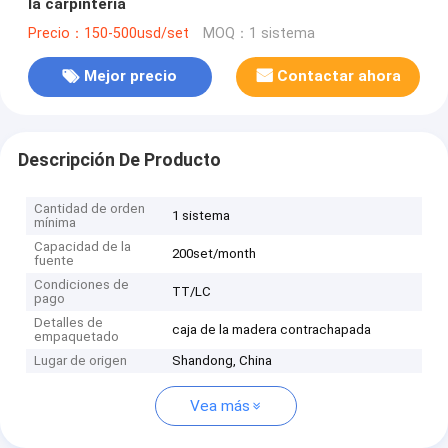
la carpintería
Precio：150-500usd/set
MOQ：1 sistema
Mejor precio
Contactar ahora
Descripción De Producto
Cantidad de orden
1 sistema
mínima
Capacidad de la
200set/month
fuente
Condiciones de
TT/LC
pago
Detalles de
caja de la madera contrachapada
empaquetado
Lugar de origen
Shandong, China
Vea más