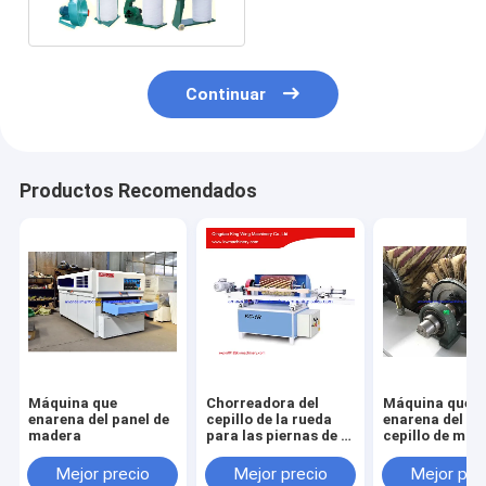
carpintería
Continuar
Productos Recomendados
Máquina que
Chorreadora del
Máquina que
enarena del panel de
cepillo de la rueda
enarena del per
madera
para las piernas de la
cepillo de mad
tabla
moldeado con 
cepillo del rodi
Mejor precio
Mejor precio
Mejor pre
papel de lija 6