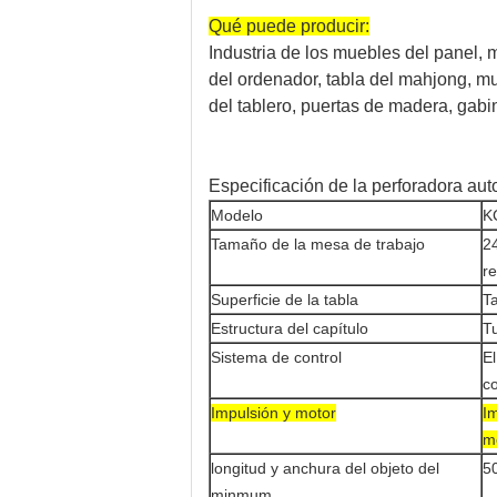
Qué puede producir:
Industria de los muebles del panel, 
del ordenador, tabla del mahjong, mu
del tablero, puertas de madera, gabi
Especificación de la perforadora auto
Modelo
K
Tamaño de la mesa de trabajo
2
re
Superficie de la tabla
Ta
Estructura del capítulo
T
Sistema de control
E
c
Impulsión y motor
I
m
longitud y anchura del objeto del
5
minmum