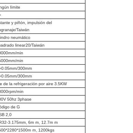
ngún límite
>
tante y piñón, impulsión del
ngranaje/Taiwán
lindro neumático
uadrado linear20/Taiwán
0000mm/min
5000mm/min
/+0.05mm/300mm
/+0.05mm/300mm
e de la refrigeración por aire 3.5KW
8000rpm/min
80V 50hz 3phase
ódigo de G
SB 2,0
R32-3.175mm, 6m m, 12.7m m
600*2280*1500m m, 1200kgs