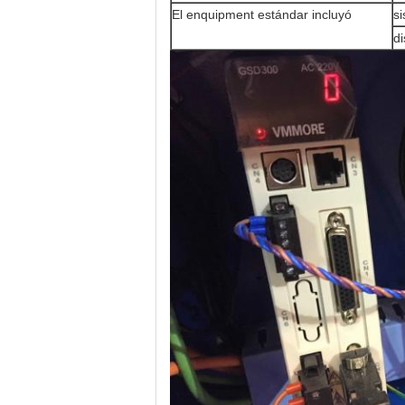
El enquipment estándar incluyó
si
di