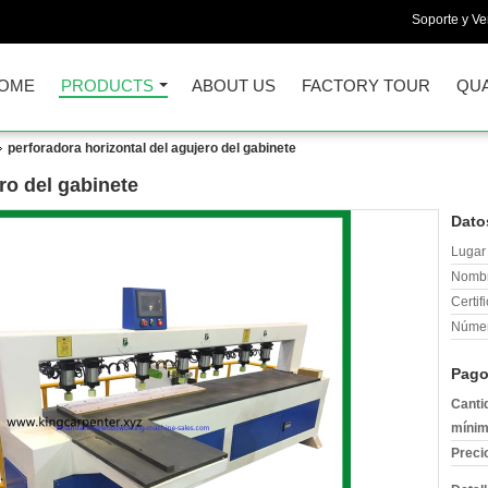
Soporte y Ve
OME
PRODUCTS
ABOUT US
FACTORY TOUR
QUA
perforadora horizontal del agujero del gabinete
ro del gabinete
Dato
Lugar 
Nombr
Certif
Númer
Pago
Canti
mínim
Preci