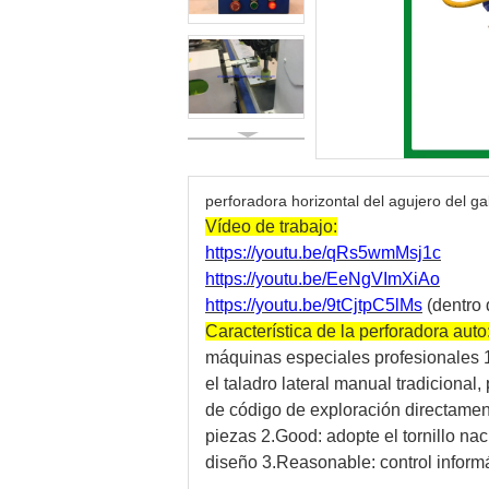
perforadora horizontal del agujero del ga
Vídeo de trabajo:
https://youtu.be/qRs5wmMsj1c
https://youtu.be/EeNgVImXiAo
https://youtu.be/9tCjtpC5lMs
(dentro
Característica de la perforadora auto
máquinas especiales profesionales 
el taladro lateral manual tradicional
de código de exploración directamen
piezas 2.Good: adopte el tornillo nac
diseño 3.Reasonable: control inform