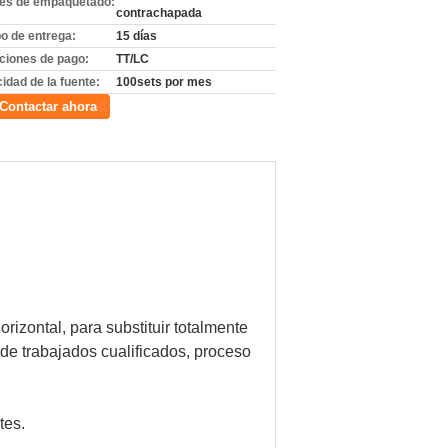
les de empaquetado:
contrachapada
o de entrega:
15 días
ciones de pago:
TT/LC
idad de la fuente:
100sets por mes
Contactar ahora
orizontal, para substituir totalmente
 de trabajados cualificados, proceso
tes.