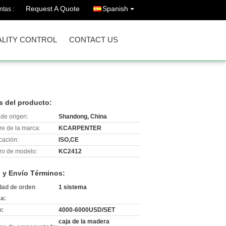
Request A Quote
Spanish
ntas :
LITY CONTROL
CONTACT US
s del producto:
de origen:
Shandong, China
e de la marca:
KCARPENTER
icación:
ISO,CE
o de modelo:
KC2412
 y Envío Términos:
dad de orden
1 sistema
a:
o:
4000-6000USD/SET
caja de la madera