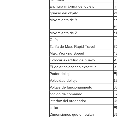
anchura máxima del objeto
ni
grueso del objeto
<
Movimiento de Y
es
e
Movimiento de Z
ci
Guía
c
Tarifa de Max. Rapid Travel
3
Max. Working Speed
4
Colocar exactitud de nuevo
-
El viajar colocando exactitud
-
Poder del eje
Ej
Velocidad del eje
1
Voltaje de funcionamiento
3
código de comando
C
interfaz del ordenador
U
collar
E
Dimensiones que embalan
3