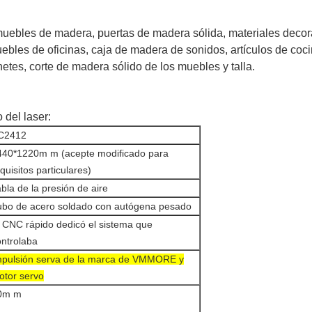
muebles de madera, puertas de madera sólida, materiales decora
ebles de oficinas, caja de madera de sonidos, artículos de coci
netes, corte de madera sólido de los muebles y talla.
 del laser:
C2412
440*1220m m (acepte modificado para
quisitos particulares)
bla de la presión de aire
ubo de acero soldado con autógena pesado
l CNC rápido dedicó el sistema que
ontrolaba
mpulsión serva de la marca de VMMORE y
otor servo
0m m