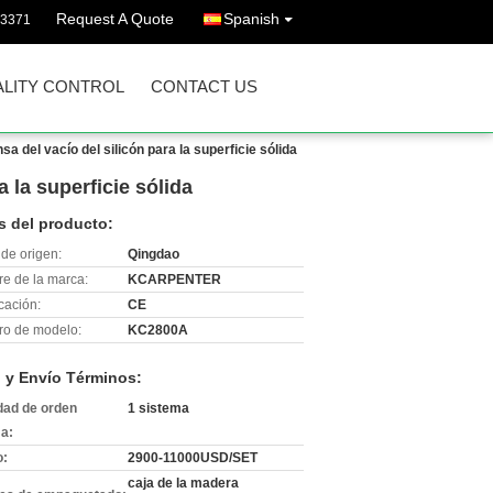
Request A Quote
Spanish
43371
LITY CONTROL
CONTACT US
del vacío del silicón para la superficie sólida
 la superficie sólida
s del producto:
de origen:
Qingdao
e de la marca:
KCARPENTER
icación:
CE
o de modelo:
KC2800A
 y Envío Términos:
dad de orden
1 sistema
a:
o:
2900-11000USD/SET
caja de la madera