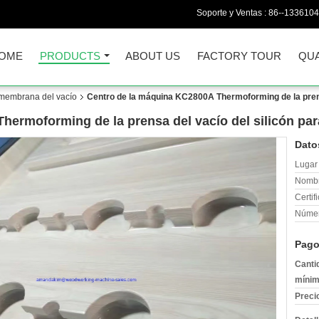
Soporte y Ventas :
86--133610
OME
PRODUCTS
ABOUT US
FACTORY TOUR
QUA
 membrana del vacío
Centro de la máquina KC2800A Thermoforming de la prensa 
ermoforming de la prensa del vacío del silicón para
Dato
Lugar 
Nombr
Certif
Númer
Pago
Canti
mínim
Preci