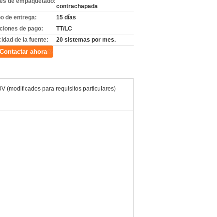
les de empaquetado:
contrachapada
o de entrega:
15 días
ciones de pago:
TT/LC
idad de la fuente:
20 sistemas por mes.
Contactar ahora
V (modificados para requisitos particulares)