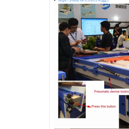
https://youtu.be/ZfzxG19QggY