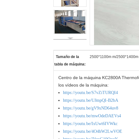
Tamaño de la
2500*1100m m/2500*1400m m (
tabla de máquina:
Centro de la máquina KC2800A Thermoformi
los vídeos de la máquina:
https://youtu.be/S7vZiTURQI4
https://youtu.be/UJmpQI-B2bA
https://youtu.be/gV9xND64uv8
https://youtu.be/mwOdeDAEVs4
https://youtu.be/IxUwt6IVWkc
https://youtu.be/4O4hW2LwVOE