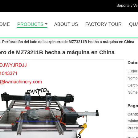
Soporte y Ve
OME
PRODUCTS
ABOUT US
FACTORY TOUR
QUA
Perforación del lado del carpintero de MZ73211B hecha a máquina en China
ntero de MZ73211B hecha a máquina en China
Dato
Lugar 
Nombr
Certif
Númer
Pago
Canti
mínim
Preci