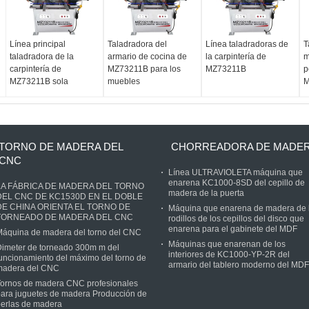
Línea principal
Taladradora del
Línea taladradoras de
T
taladradora de la
armario de cocina de
la carpintería de
m
carpintería de
MZ73211B para los
MZ73211B
p
MZ73211B sola
muebles
M
TORNO DE MADERA DEL
CHORREADORA DE MADE
CNC
Línea ULTRAVIOLETA máquina que
enarena KC1000-8SD del cepillo de
LA FÁBRICA DE MADERA DEL TORNO
madera de la puerta
DEL CNC DE KC1530D EN EL DOBLE
DE CHINA ORIENTA EL TORNO DE
Máquina que enarena de madera de 
TORNEADO DE MADERA DEL CNC
rodillos de los cepillos del disco que
enarena para el gabinete del MDF
Máquina de madera del torno del CNC
Máquinas que enarenan de los
imeter de torneado 300m m del
interiores de KC1000-YP-2R del
uncionamiento del máximo del torno de
armario del tablero moderno del MDF
madera del CNC
Tornos de madera CNC profesionales
ara juguetes de madera Producción de
erlas de madera