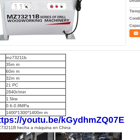
Detal
Tiemp
Condi
Capac
mz73211b
35m m
60m m
32m m
21 PC
2840r/min
1.5kw
0.6-0.8MPa
1400*1300*1400m m
ttps://youtu.be/kGydhmZQ07E
 MZ73211B hecha a máquina en China