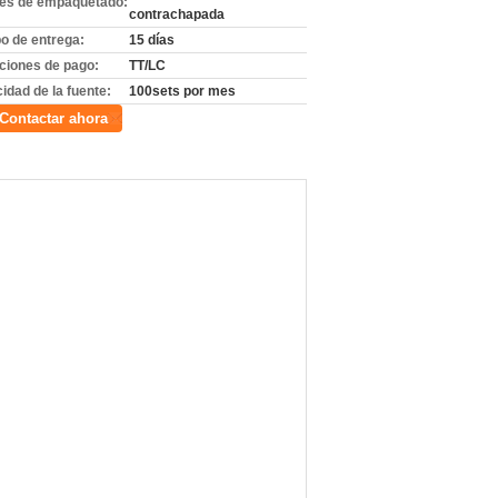
les de empaquetado:
contrachapada
o de entrega:
15 días
ciones de pago:
TT/LC
idad de la fuente:
100sets por mes
Contactar ahora