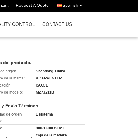
Request A Quote
Spanish
ntas :
LITY CONTROL
CONTACT US
s del producto:
de origen:
Shandong, China
e de la marca:
KCARPENTER
icación:
ISO,CE
o de modelo:
MZ73211B
 y Envío Términos:
dad de orden
1 sistema
a:
o:
800-1600USD/SET
caja de la madera