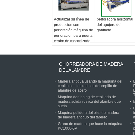
Actualizar su línea de
perforadora horizontal
producción con
del agujero del
perforación máquina de
gabinete
perforación para puerta
centro de mecanizado
de gabinete de pared
CHORREADORA DE MADERA
DEL ALAMBRE
Madera antigua usando la máquina del
cepillo con los rodillos del cepillo de
alambre de acero
Máquina denibbing de cepillado de
madera sólida rústica del alambre que
suela
D
Máquina pulidora del piso de madera
f
de madera antiguo del tablero
Grano de madera que hace la máquina
KC1000-5P
p
p