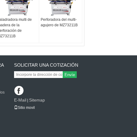
aladradora multi de
Perforadora del multi-
adera de la
agujero de MZ73211B
erforación de
Z73211B
RA
SOLICITAR UNA COTIZACIÓN
Envíe
los
E-Mail
Sitemap
|
Sitio movil